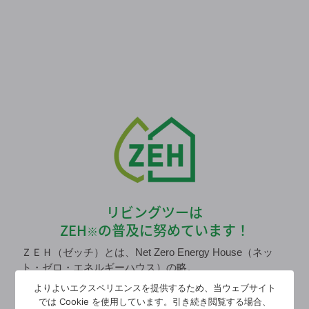
リビングツーは
ZEH
の普及に努めています！
※
ＺＥＨ（ゼッチ）とは、Net Zero Energy House（ネッ
ト・ゼロ・エネルギーハウス）の略。
ネットゼロエネルギー住宅とは、建物の断熱化＋機器の
よりよいエクスペリエンスを提供するため、当ウェブサイト
では Cookie を使用しています。引き続き閲覧する場合、
高効率化により、使用エネルギーを削減し、さらに、太