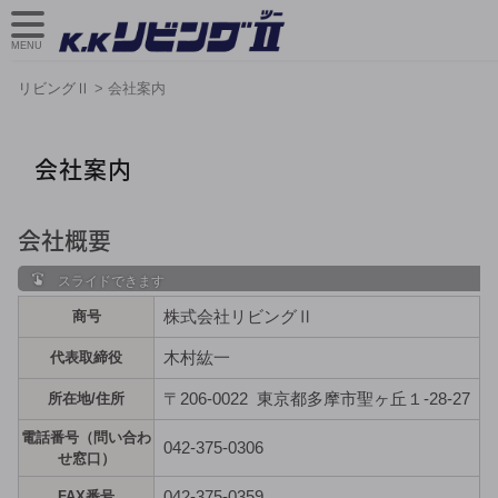
MENU
リビングⅡ
>
会社案内
会社案内
会社概要
株式会社リビングⅡ
商号
木村紘一
代表取締役
〒206-0022
東京都多摩市聖ヶ丘１-28-27
所在地/住所
電話番号（問い合わ
042-375-0306
せ窓口）
042-375-0359
FAX番号