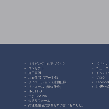
《リビングⅡの家づくり》
《リビン
コンセプト
ニュース
施工事例
イベント
注文住宅（建物仕様）
ブログ
リノベーション（建物仕様）
Faceboo
リフォーム（建物仕様）
LINE公
TRETTIO
住まいStudio
快適リフォーム
高性能住宅光熱費ゼロの家『ゼロリビ』