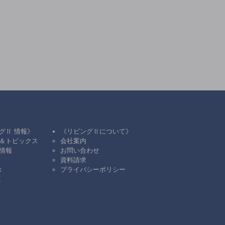
グⅡ 情報》
《リビングⅡについて》
＆トピックス
会社案内
情報
お問い合わせ
資料請求
k
プライバシーポリシー
式